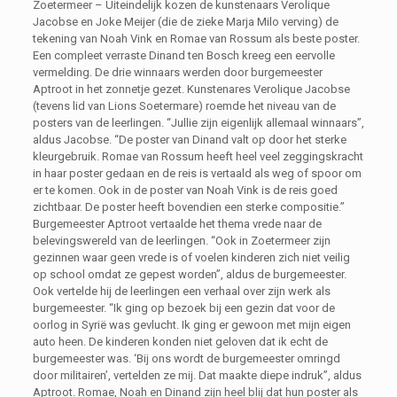
Zoetermeer – Uiteindelijk kozen de kunstenaars Verolique
Jacobse en Joke Meijer (die de zieke Marja Milo verving) de
tekening van Noah Vink en Romae van Rossum als beste poster.
Een compleet verraste Dinand ten Bosch kreeg een eervolle
vermelding. De drie winnaars werden door burgemeester
Aptroot in het zonnetje gezet. Kunstenares Verolique Jacobse
(tevens lid van Lions Soetermare) roemde het niveau van de
posters van de leerlingen. “Jullie zijn eigenlijk allemaal winnaars”,
aldus Jacobse. “De poster van Dinand valt op door het sterke
kleurgebruik. Romae van Rossum heeft heel veel zeggingskracht
in haar poster gedaan en de reis is vertaald als weg of spoor om
er te komen. Ook in de poster van Noah Vink is de reis goed
zichtbaar. De poster heeft bovendien een sterke compositie.”
Burgemeester Aptroot vertaalde het thema vrede naar de
belevingswereld van de leerlingen. “Ook in Zoetermeer zijn
gezinnen waar geen vrede is of voelen kinderen zich niet veilig
op school omdat ze gepest worden”, aldus de burgemeester.
Ook vertelde hij de leerlingen een verhaal over zijn werk als
burgemeester. “Ik ging op bezoek bij een gezin dat voor de
oorlog in Syrië was gevlucht. Ik ging er gewoon met mijn eigen
auto heen. De kinderen konden niet geloven dat ik echt de
burgemeester was. ‘Bij ons wordt de burgemeester omringd
door militairen’, vertelden ze mij. Dat maakte diepe indruk”, aldus
Aptroot. Romae, Noah en Dinand zijn heel blij dat hun poster als