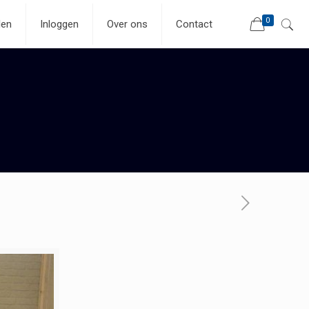
0
len
Inloggen
Over ons
Contact