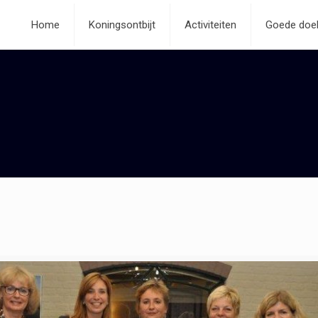
Home
Koningsontbijt
Activiteiten
Goede doe