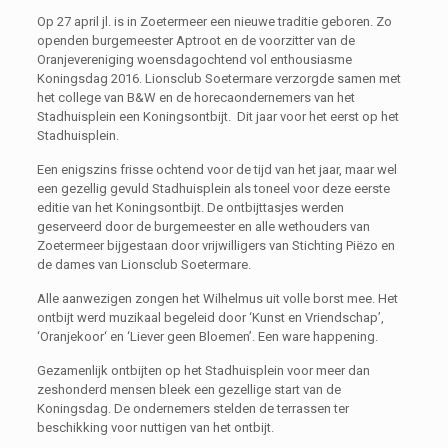
Op 27 april jl. is in Zoetermeer een nieuwe traditie geboren. Zo
openden burgemeester Aptroot en de voorzitter van de
Oranjevereniging woensdagochtend vol enthousiasme
Koningsdag 2016. Lionsclub Soetermare verzorgde samen met
het college van B&W en de horecaondernemers van het
Stadhuisplein een Koningsontbijt. Dit jaar voor het eerst op het
Stadhuisplein.
Een enigszins frisse ochtend voor de tijd van het jaar, maar wel
een gezellig gevuld Stadhuisplein als toneel voor deze eerste
editie van het Koningsontbijt. De ontbijttasjes werden
geserveerd door de burgemeester en alle wethouders van
Zoetermeer bijgestaan door vrijwilligers van Stichting Piëzo en
de dames van Lionsclub Soetermare.
Alle aanwezigen zongen het Wilhelmus uit volle borst mee. Het
ontbijt werd muzikaal begeleid door ‘Kunst en Vriendschap’,
‘Oranjekoor‘ en ‘Liever geen Bloemen’. Een ware happening.
Gezamenlijk ontbijten op het Stadhuisplein voor meer dan
zeshonderd mensen bleek een gezellige start van de
Koningsdag. De ondernemers stelden de terrassen ter
beschikking voor nuttigen van het ontbijt.